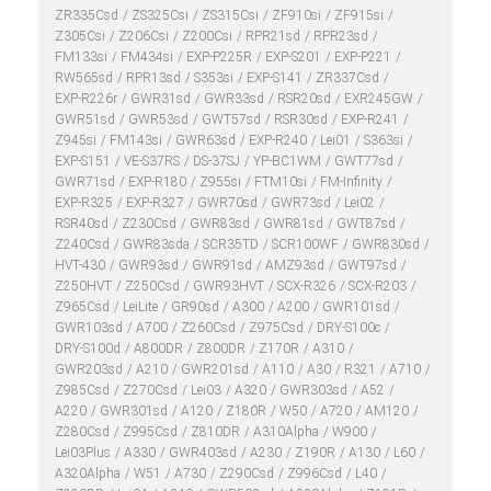
ZR335Csd
ZS325Csi
ZS315Csi
ZF910si
ZF915si
Z305Csi
Z206Csi
Z200Csi
RPR21sd
RPR23sd
FM133si
FM434si
EXP-P225R
EXP-S201
EXP-P221
RW565sd
RPR13sd
S353si
EXP-S141
ZR337Csd
EXP-R226r
GWR31sd
GWR33sd
RSR20sd
EXR245GW
GWR51sd
GWR53sd
GWT57sd
RSR30sd
EXP-R241
Z945si
FM143si
GWR63sd
EXP-R240
Lei01
S363si
EXP-S151
VE-S37RS
DS-37SJ
YP-BC1WM
GWT77sd
GWR71sd
EXP-R180
Z955si
FTM10si
FM-Infinity
EXP-R325
EXP-R327
GWR70sd
GWR73sd
Lei02
RSR40sd
Z230Csd
GWR83sd
GWR81sd
GWT87sd
Z240Csd
GWR83sda
SCR35TD
SCR100WF
GWR830sd
HVT-430
GWR93sd
GWR91sd
AMZ93sd
GWT97sd
Z250HVT
Z250Csd
GWR93HVT
SCX-R326
SCX-R203
Z965Csd
LeiLite
GR90sd
A300
A200
GWR101sd
GWR103sd
A700
Z260Csd
Z975Csd
DRY-S100c
DRY-S100d
A800DR
Z800DR
Z170R
A310
GWR203sd
A210
GWR201sd
A110
A30
R321
A710
Z985Csd
Z270Csd
Lei03
A320
GWR303sd
A52
A220
GWR301sd
A120
Z180R
W50
A720
AM120
Z280Csd
Z995Csd
Z810DR
A310Alpha
W900
Lei03Plus
A330
GWR403sd
A230
Z190R
A130
L60
A320Alpha
W51
A730
Z290Csd
Z996Csd
L40