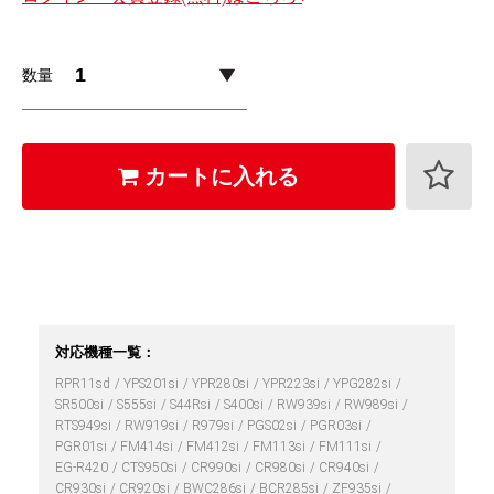
数量
カートに入れる
対応機種一覧：
RPR11sd
YPS201si
YPR280si
YPR223si
YPG282si
SR500si
S555si
S44Rsi
S400si
RW939si
RW989si
RTS949si
RW919si
R979si
PGS02si
PGR03si
PGR01si
FM414si
FM412si
FM113si
FM111si
EG-R420
CTS950si
CR990si
CR980si
CR940si
CR930si
CR920si
BWC286si
BCR285si
ZF935si