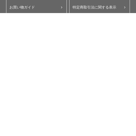
お買い物ガイド
特定商取引法に関する表示
ポイント・クーポンについて
個人情報保護方針
よくあるご質問
お問い合わせ
会員規約
コーポレートサイト
My Yupiteru
ity.クラブ
スペアパーツダイレクト