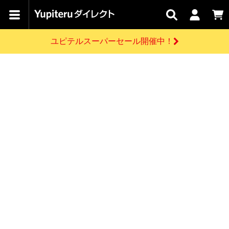
カテゴリで
キャン
関連
お問い
はじめての
探す
ペーン
サービス
合わせ
方へ
ユピテルスーパーセール開催中！
さがす
お買い物ガイド
開催中のキャンペーン
ログインする
各種ご利用方法はこちら
製品登録や最新情報はこちら
ドライブレコーダーを比較して探す
レーダー探知機
Yupiteruダイレクトの商品を
セール
ドライブレコーダー
レーダー探知機
ホームロボット
会員価格やポイントを利用してご購入頂けます
よくあるご質問
【8/17(月) 7:59ま
で】ユピテルスーパ
お問い合わせ前のご確認はこちら
ーセール開催
GPSデータ更新のお申込はこちら
新規会員登録をする
詳しくはこちら
お問い合わせ
ゴルフ
WEB限定モデル
scroll
Yupiteruダイレクトに新規会員登録いただくと、
各種お問い合わせはこちら
ユピテル公式サイトはこちら
登録後すぐに使える1000ポイントをプレゼント
純正オプション
お役立ち情報・トピックス
スペアパーツ
ダイレクト
アイテム一覧
バーチャルストア