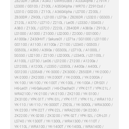
Z820DR
Lei04
A340
GWR503sd
A330Alpha
Z191R
LS300
GS103
Z100L
A350Alpha
WR70
Z291Csd
LS310
GS203
Z110L
A360Alpha
LS700
Z200L
Z830DR
Z900L
LS100
LS70a
Z828DR
LS320
GS303
Z120L
A370
LS710
Z210L
Lei05
LS330
GS403
A380
Z130L
LS720
Z220L
Z840DR
A380a
Z910L
LS1000
A1000
Z1000
LS2000
Z2000
GS1000
A1000a
Z430HVT
Sakura01
LS71a
SG1000
LS1100
GS1100
A1100
A1100a
Z1100
LS340
GS503
GS503L
A390
A390a
GS303L
LS710L
A1000L
SG330
LS2100
Z2100
LS2000L
LS340L
LS1100L
A1100L
LS730
Lei06
LS1200
Z1200
A1200a
LS1200L
A1200L
LS350
LS350L
A400a
A400L
GS1200
LS35AB
YK-3000
ZK3000
Z850DR
YK-2000
VK-2000
ZK2000
YK-2000T
YK-2000L
YK-2000A
YK-100
VK-100
YK-100T
YK-100L
YK-100A
CR-S01
H6-Lei01
H6-Sakura01
H6-Chacha01
YPK-21T
YPK-21L
WRA2100
YK-2100
VK-2100
ZK2100
YK-3100
ZK3100
YPK-31T
YPK-31L
YPK-11T
YPK-11L
WRA110
YK-110
VK-110
YK-3000T
Z920L
YK-3000L
WRA3000
YK-2200
YPK-22T
YPK-22L
WRA2200
SK-2200
ZK2200
YK-3200
ZK3200
YPK-32T
YPK-32L
CR-L01
LS740
YK-1300T
YK-1300L
WRA1300
YK-110T
YK-110L
WRA100
YK-1400T
YK-1400L
WRA1400