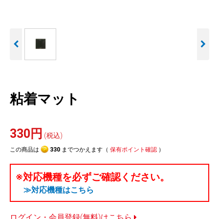
人気
カテゴリ
アウトレット
駐車監視機能 標準搭載
駐車監視セット
サポートカー用品
scroll
大口注文はこちら
粘着マット
330円
(税込)
この商品は
330
までつかえます（
保有ポイント確認
）
※対応機種を必ずご確認ください。
≫対応機種はこちら
ログイン・会員登録(無料)はこちら