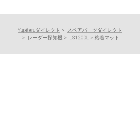
Yupiteruダイレクト
スペアパーツダイレクト
レーダー探知機
LS1200L
粘着マット