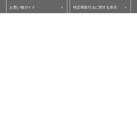
お買い物ガイド
特定商取引法に関する表示
ポイント・クーポンについて
個人情報保護方針
よくあるご質問
お問い合わせ
会員規約
コーポレートサイト
My Yupiteru
ity.クラブ
スペアパーツダイレクト