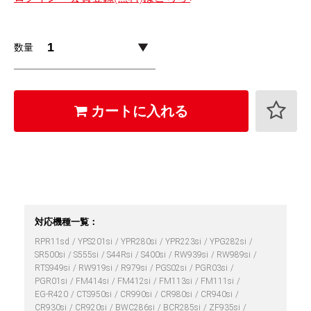
数量
カートに入れる
対応機種一覧：
RPR11sd
YPS201si
YPR280si
YPR223si
YPG282si
SR500si
S555si
S44Rsi
S400si
RW939si
RW989si
RTS949si
RW919si
R979si
PGS02si
PGR03si
PGR01si
FM414si
FM412si
FM113si
FM111si
EG-R420
CTS950si
CR990si
CR980si
CR940si
CR930si
CR920si
BWC286si
BCR285si
ZF935si