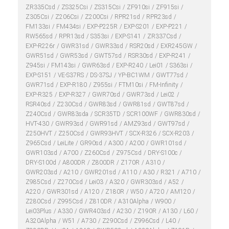
ZR335Csd
ZS325Csi
ZS315Csi
ZF910si
ZF915si
Z305Csi
Z206Csi
Z200Csi
RPR21sd
RPR23sd
FM133si
FM434si
EXP-P225R
EXP-S201
EXP-P221
RW565sd
RPR13sd
S353si
EXP-S141
ZR337Csd
EXP-R226r
GWR31sd
GWR33sd
RSR20sd
EXR245GW
GWR51sd
GWR53sd
GWT57sd
RSR30sd
EXP-R241
Z945si
FM143si
GWR63sd
EXP-R240
Lei01
S363si
EXP-S151
VE-S37RS
DS-37SJ
YP-BC1WM
GWT77sd
GWR71sd
EXP-R180
Z955si
FTM10si
FM-Infinity
EXP-R325
EXP-R327
GWR70sd
GWR73sd
Lei02
RSR40sd
Z230Csd
GWR83sd
GWR81sd
GWT87sd
Z240Csd
GWR83sda
SCR35TD
SCR100WF
GWR830sd
HVT-430
GWR93sd
GWR91sd
AMZ93sd
GWT97sd
Z250HVT
Z250Csd
GWR93HVT
SCX-R326
SCX-R203
Z965Csd
LeiLite
GR90sd
A300
A200
GWR101sd
GWR103sd
A700
Z260Csd
Z975Csd
DRY-S100c
DRY-S100d
A800DR
Z800DR
Z170R
A310
GWR203sd
A210
GWR201sd
A110
A30
R321
A710
Z985Csd
Z270Csd
Lei03
A320
GWR303sd
A52
A220
GWR301sd
A120
Z180R
W50
A720
AM120
Z280Csd
Z995Csd
Z810DR
A310Alpha
W900
Lei03Plus
A330
GWR403sd
A230
Z190R
A130
L60
A320Alpha
W51
A730
Z290Csd
Z996Csd
L40