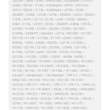
Z820DR
Lei04
A340
GWR503sd
A330Alpha
Z191R
LS300
GS103
Z100L
A350Alpha
WR70
Z291Csd
LS310
GS203
Z110L
A360Alpha
LS700
Z200L
Z830DR
Z900L
LS100
LS70a
Z828DR
LS320
GS303
Z120L
A370
LS710
Z210L
Lei05
LS330
GS403
A380
Z130L
LS720
Z220L
Z840DR
A380a
Z910L
LS1000
A1000
Z1000
LS2000
Z2000
GS1000
A1000a
Z430HVT
Sakura01
LS71a
SG1000
LS1100
GS1100
A1100
A1100a
Z1100
LS340
GS503
GS503L
A390
A390a
GS303L
LS710L
A1000L
SG330
LS2100
Z2100
LS2000L
LS340L
LS1100L
A1100L
LS730
Lei06
LS1200
Z1200
A1200a
LS1200L
A1200L
LS350
LS350L
A400a
A400L
GS1200
LS35AB
YK-3000
ZK3000
Z850DR
YK-2000
VK-2000
ZK2000
YK-2000T
YK-2000L
YK-2000A
YK-100
VK-100
YK-100T
YK-100L
YK-100A
CR-S01
H6-Lei01
H6-Sakura01
H6-Chacha01
YPK-21T
YPK-21L
WRA2100
YK-2100
VK-2100
ZK2100
YK-3100
ZK3100
YPK-31T
YPK-31L
YPK-11T
YPK-11L
WRA110
YK-110
VK-110
YK-3000T
Z920L
YK-3000L
WRA3000
YK-2200
YPK-22T
YPK-22L
WRA2200
SK-2200
ZK2200
YK-3200
ZK3200
YPK-32T
YPK-32L
CR-L01
LS740
YK-1300T
YK-1300L
WRA1300
YK-110T
YK-110L
WRA100
YK-1400T
YK-1400L
WRA1400