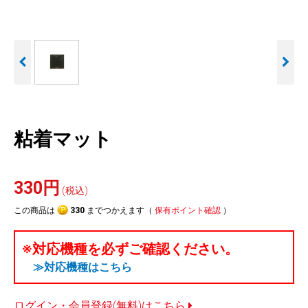
人気
カテゴリ
アウトレット
駐車監視機能 標準搭載
駐車監視セット
サポートカー用品
scroll
大口注文はこちら
粘着マット
330円
(税込)
この商品は
330
までつかえます（
保有ポイント確認
）
※対応機種を必ずご確認ください。
≫対応機種はこちら
ログイン・会員登録(無料)はこちら