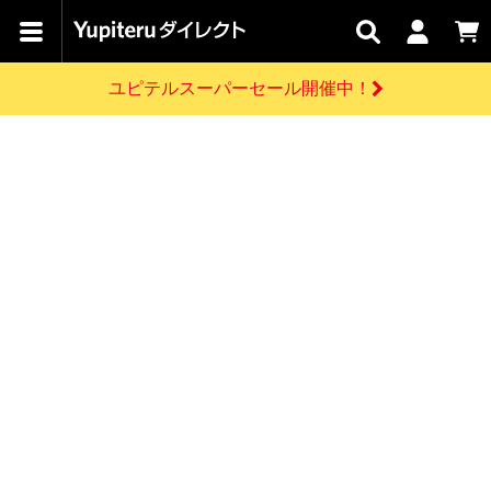
カテゴリで
キャン
関連
お問い
はじめての
探す
ペーン
サービス
合わせ
方へ
ユピテルスーパーセール開催中！
さがす
お買い物ガイド
開催中のキャンペーン
ログインする
各種ご利用方法はこちら
製品登録や最新情報はこちら
ドライブレコーダーを比較して探す
レーダー探知機
Yupiteruダイレクトの商品を
セール
ドライブレコーダー
レーダー探知機
ホームロボット
会員価格やポイントを利用してご購入頂けます
よくあるご質問
【8/17(月) 7:59ま
で】ユピテルスーパ
お問い合わせ前のご確認はこちら
ーセール開催
GPSデータ更新のお申込はこちら
新規会員登録をする
詳しくはこちら
お問い合わせ
ゴルフ
WEB限定モデル
scroll
Yupiteruダイレクトに新規会員登録いただくと、
各種お問い合わせはこちら
ユピテル公式サイトはこちら
登録後すぐに使える1000ポイントをプレゼント
純正オプション
お役立ち情報・トピックス
スペアパーツ
ダイレクト
アイテム一覧
バーチャルストア